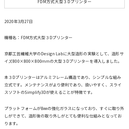
FDM方式大型３Dプリンター
2020
年
3
月
27
日
機種名：
FDM
方式大型３
D
プリンター
京都工芸繊維大学の
Design Lab
に大型造形の実験として、造形サ
イズ
800×800×800
ｍｍの大型３
D
プリンターを導入しました。
本３
D
プリンターはアルミフレーム構造であり、シンプルな組み
立式です。メンテナンスがより便利であり、扱いやすく、スライ
スソフトの
Simplify3D
が使えることが特徴です。
プラットフォームが
8
㎜の強化ガラスになっており、すぐに取り外
しができて、造形後の取り外しがとても便利な仕組みとなってお
ります。