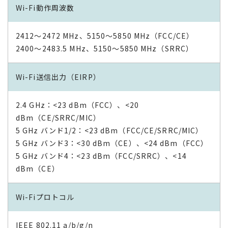
Wi-Fi動作周波数
2412～2472 MHz、5150～5850 MHz（FCC/CE）
2400～2483.5 MHz、5150～5850 MHz（SRRC）
Wi-Fi送信出力（EIRP）
2.4 GHz：<23 dBm（FCC）、<20
dBm（CE/SRRC/MIC）
5 GHz バンド1/2：<23 dBm（FCC/CE/SRRC/MIC）
5 GHz バンド3：<30 dBm（CE）、<24 dBm（FCC）
5 GHz バンド4：<23 dBm（FCC/SRRC）、<14
dBm（CE）
Wi-Fiプロトコル
IEEE 802.11 a/b/g/n