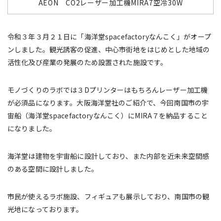
AEON CO2レーザー加工機MIRA7空冷30W
令和３年３月２１日に「海洋堂
spacefactory
なんこく」がオープ
ンしました。
観光誘客の促進、中心市街地をはじめとした地域の
活性化及び産業の発展のため設置された施設です。
モノづくりのラボでは３
D
プリンターはもちろんレーザー加工機
が必須品になります。大阪
海洋堂社のご紹介で、今回南国市の宇
宙船（海洋堂
spacefactory
なんこく）に
MIRA
７を納品すること
になりました。
海洋堂は
建物を宇宙船に設計しており、また内部を近未来空間感
のある空間に設計しました。
市民が使えるラボ施設、フィギュアも展示しており、南国市の観
光地になっております。